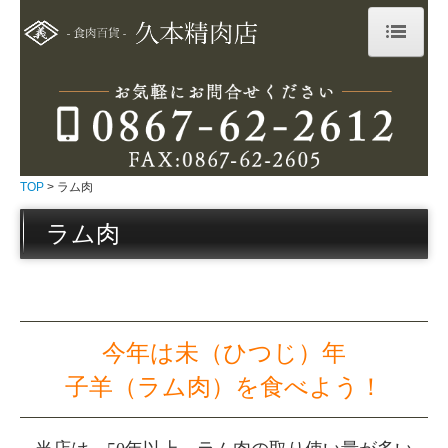
TOP
おすすめのイベリコ豚
ラム肉
TOP
ラム肉
特選和牛
ラム肉
湯けむり地鶏
その他
店舗案内
今年は未（ひつじ）年
子羊（ラム肉）を食べよう！
西の横綱 露天風呂
ご注文フォーム