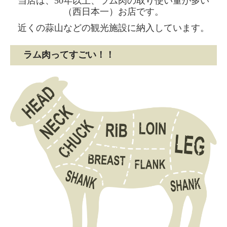
当店は、50年以上、ラム肉の取り使い量が多い
（西日本一）お店です。
お買い物ガイド・送料
近くの蒜山などの観光施設に納入しています。
BBQ宅配便
ラム肉ってすごい！！
BBQご注文フォーム